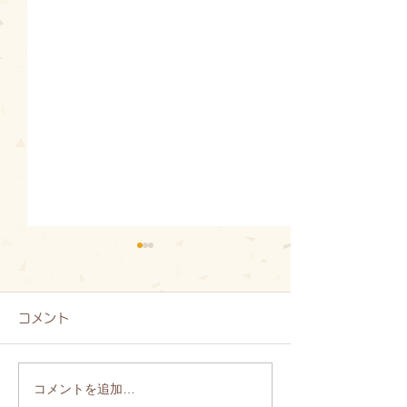
コメント
コメントを追加…
【道の駅関川】第弐陣 燈
関川村コスモ