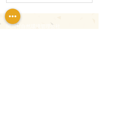
縁の杜
R7.10.29現在
り
関川村自然環境管理公社
〒959-3264
新潟県岩船郡関川村上関1285
TEL：
0254-64-0252
FAX：0254-64-0219
＜お役立ちリンク＞
・
JR東日本駅の時刻表はこちら
・荒川タクシー：
TEL.0254-64-1042
・あきちゃんタクシー：
TEL.0120-64-
2111
COPYRIGHT(C) SEKIKAWA VILLAGE SHIZENKANKYOKANRIKOSHA. ALL
RIGHTS RESERVED.