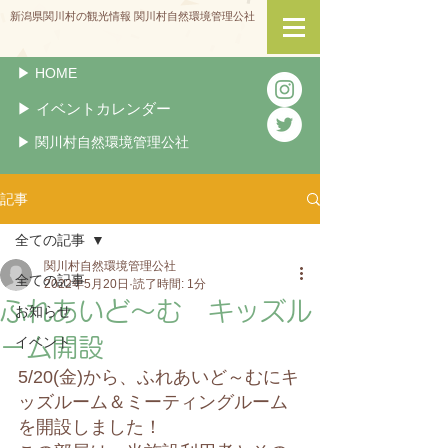
新潟県関川村の観光情報 関川村自然環境管理公社
▶︎ HOME
▶︎ イベントカレンダー
▶︎ 関川村自然環境管理公社
記事
全ての記事
関川村自然環境管理公社
全ての記事
2022年5月20日
読了時間: 1分
ふれあいど～む キッズル
お知らせ
ーム開設
イベント
5/20(金)から、ふれあいど～むにキ
ッズルーム＆ミーティングルーム
を開設しました！