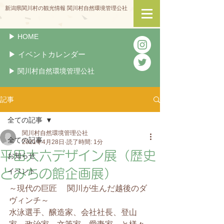
新潟県関川村の観光情報 関川村自然環境管理公社
▶︎ HOME
▶︎ イベントカレンダー
▶︎ 関川村自然環境管理公社
記事
全ての記事
関川村自然環境管理公社
全ての記事
2021年4月28日
読了時間: 1分
平田大六デザイン展（歴史
お知らせ
とみちの館企画展）
イベント
～現代の巨匠 　関川が生んだ越後のダ
ヴィンチ～
水泳選手、醸造家、会社社長、登山