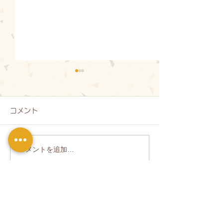
コメント
コメントを追加…
【道の駅関川】第弐陣 燈
関川村コスモ
縁の杜
R7.10.29現在
り
関川村自然環境管理公社
〒959-3264