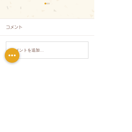
コメント
コメントを追加…
【道の駅関川】第弐陣 燈
関川村コスモ
縁の杜
R7.10.29現在
り
関川村自然環境管理公社
〒959-3264
新潟県岩船郡関川村上関1285
TEL：
0254-64-0252
FAX：0254-64-0219
＜お役立ちリンク＞
・
JR東日本駅の時刻表はこちら