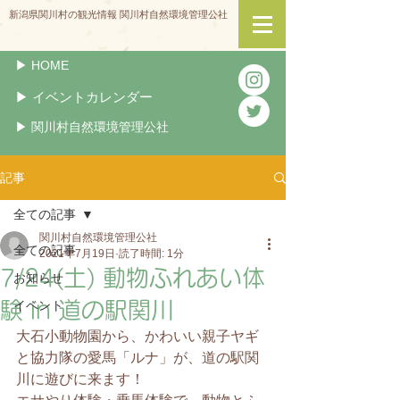
新潟県関川村の観光情報 関川村自然環境管理公社
▶︎ HOME
▶︎ イベントカレンダー
▶︎ 関川村自然環境管理公社
記事
全ての記事
関川村自然環境管理公社
全ての記事
2021年7月19日
読了時間: 1分
7/24(土) 動物ふれあい体
お知らせ
験 in 道の駅関川
イベント
大石小動物園から、かわいい親子ヤギ
と協力隊の愛馬「ルナ」が、道の駅関
川に遊びに来ます！