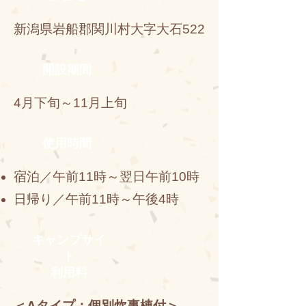
新潟県岩船郡関川村大字大石522
開設期間
4月下旬～11月上旬
使用時間
宿泊／午前11時～翌日午前10時
日帰り／午前11時～午後4時
キャンプサイ
ト
利用料
＜Aタイプ：個別炊事棟付＞