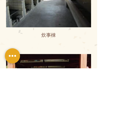
炊事棟
炊事棟