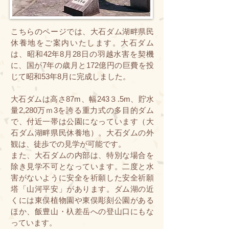
こちらのページでは、大石ダム湖畔県民
休養地をご案内いたします。大石ダム
は、昭和42年8月28日の羽越水害を契機
に、国が7年の歳月と172億円の巨費を投
じて昭和53年8月に完成しました。
大石ダムは高さ87m、幅243３.5m、貯水
量2,280万ｍ3を誇る重力式の多目的ダム
で、付近一帯は公園になっています（大
石ダム湖畔県民休養地）。大石ダムの外
観は、徒歩での見学が可能です。
また、大石ダムの内部は、特別な場合を
除き見学不可となっています。二度と水
害がないように安全を祈願した安全祈願
塔「山河平安」があります。ダム湖の近
くには東俣植物園や東俣彫刻公園がある
ほか、飯豊山・杁差岳への登山口にもな
っています。